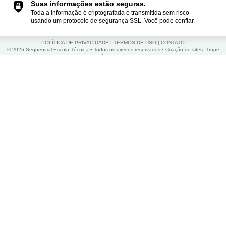
Suas informações estão seguras.
Toda a informação é criptografada e transmitida sem risco
usando um protocolo de segurança SSL. Você pode confiar.
POLÍTICA DE PRIVACIDADE
|
TERMOS DE USO
|
CONTATO
© 2026 Sequencial Escola Técnica • Todos os direitos reservados •
Criação de sites
:
Trupe
Agência Criativa